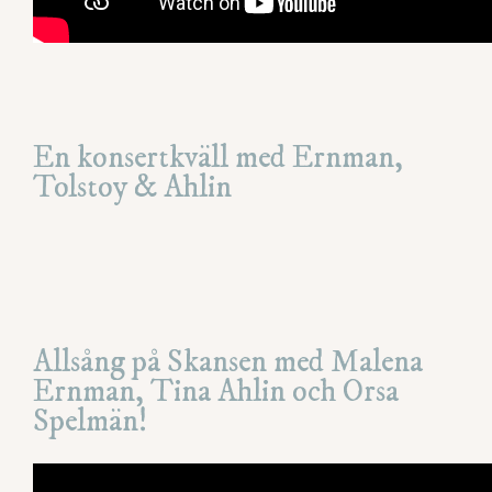
En konsertkväll med Ernman,
Tolstoy & Ahlin
Allsång på Skansen med Malena
Ernman, Tina Ahlin och Orsa
Spelmän!