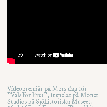
Videopremiär på Mors dag för
”Vals för livet”, inspelat på Monet
Studios på Sjöhistoriska Museet.