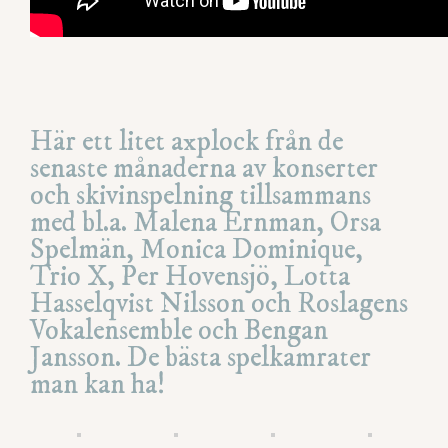
Här ett litet axplock från de
senaste månaderna av konserter
och skivinspelning tillsammans
med bl.a. Malena Ernman, Orsa
Spelmän, Monica Dominique,
Trio X, Per Hovensjö, Lotta
Hasselqvist Nilsson och Roslagens
Vokalensemble och Bengan
Jansson. De bästa spelkamrater
man kan ha!