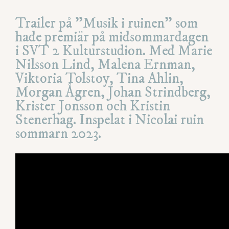
Trailer på ”Musik i ruinen” som
hade premiär på midsommardagen
i SVT 2 Kulturstudion. Med Marie
Nilsson Lind, Malena Ernman,
Viktoria Tolstoy, Tina Ahlin,
Morgan Ågren, Johan Strindberg,
Krister Jonsson och Kristin
Stenerhag. Inspelat i Nicolai ruin
sommarn 2023.